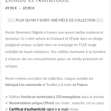
49,90
€
–
69,90
€
🇩🇿
PLUS QU’UN T-SHIRT. UNE PIÈCE DE COLLECTION
🇩🇿
Portez fièrement l’Algérie à travers une œuvre textile moderne et
exclusive. Ce t-shirt arbore le Croissant et l’Étoile dans un design
polygonal unique, sculpté dans un marquage en FLEX rouge
. Ses reflets évoluent à la lumière
métallisé de haute résistance
à chacun de vos mouvements pour un rendu premium et
unique.
Pensé comme une pièce de collection, chaque modèle est
fabriqué à la commande
et finalisé à la main
en France
.
✔ Edition
limitée et numérotée à 250 exemplaires
dans le monde
✔
Numérotation unique Offerte
(au choix : manche, col ou sans)
✔
Certificat d’authenticité
signé à la main
Inclus