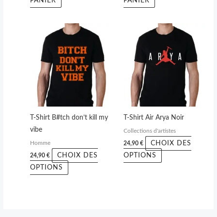
PANIER
PANIER
Ce
Ce
produit
produit
a
a
plusieurs
plusieurs
variations.
variations.
Les
Les
options
options
peuvent
peuvent
T-Shirt B#tch don’t kill my
T-Shirt Air Arya Noir
être
être
vibe
Collections d'artistes
choisies
choisies
CHOIX DES
24,90
€
Homme
sur
sur
CHOIX DES
OPTIONS
24,90
€
la
la
OPTIONS
page
page
du
du
produit
produit