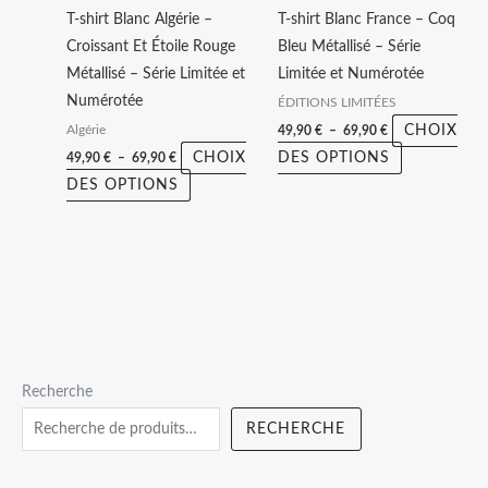
peuvent
peuvent
T-shirt Blanc Algérie –
T-shirt Blanc France – Coq
être
être
Croissant Et Étoile Rouge
Bleu Métallisé – Série
choisies
choisies
Métallisé – Série Limitée et
Limitée et Numérotée
sur
sur
Numérotée
ÉDITIONS LIMITÉES
la
la
CHOIX
49,90
€
–
69,90
€
Algérie
page
page
CHOIX
DES OPTIONS
49,90
€
–
69,90
€
du
du
DES OPTIONS
produit
produit
P
P
P
Recherche
r
l
r
RECHERCHE
i
a
i
x
g
x