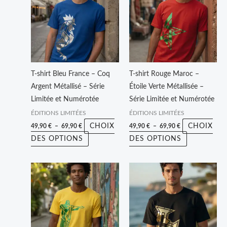
49,90 €
49,90 €
a
a
à
à
plusieurs
plusieurs
69,90 €
69,90 €
variations.
variations.
Les
Les
options
options
peuvent
peuvent
T-shirt Bleu France – Coq
T-shirt Rouge Maroc –
être
être
Argent Métallisé – Série
Étoile Verte Métallisée –
choisies
choisies
Limitée et Numérotée
Série Limitée et Numérotée
sur
sur
ÉDITIONS LIMITÉES
ÉDITIONS LIMITÉES
la
la
CHOIX
CHOIX
49,90
€
–
69,90
€
49,90
€
–
69,90
€
page
page
DES OPTIONS
DES OPTIONS
du
du
produit
produit
Plage
Plage
Ce
Ce
de
de
produit
produit
prix :
prix :
49,90 €
49,90 €
a
a
à
à
plusieurs
plusieurs
69,90 €
69,90 €
variations.
variations.