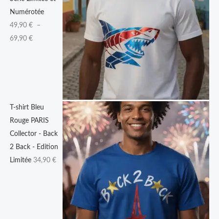
à
Numérotée
6
49,90
€
–
9
69,90
€
,
9
0
€
T-shirt Bleu
Rouge PARIS
Collector - Back
2 Back - Edition
Limitée
34,90
€