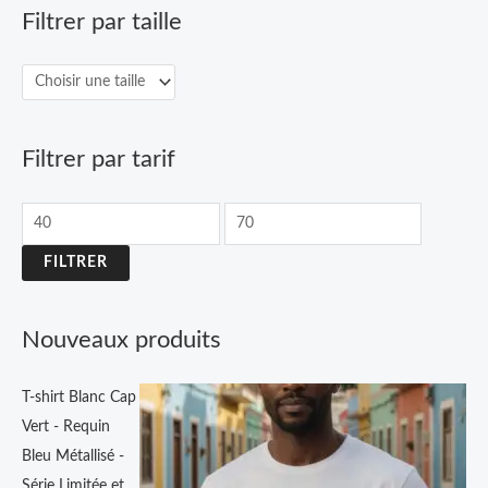
Filtrer par taille
m
e
m
i
d
a
n
e
x
p
r
Filtrer par tarif
i
x
:
FILTRER
4
9
Nouveaux produits
,
9
T-shirt Blanc Cap
0
Vert - Requin
Bleu Métallisé -
€
Série Limitée et