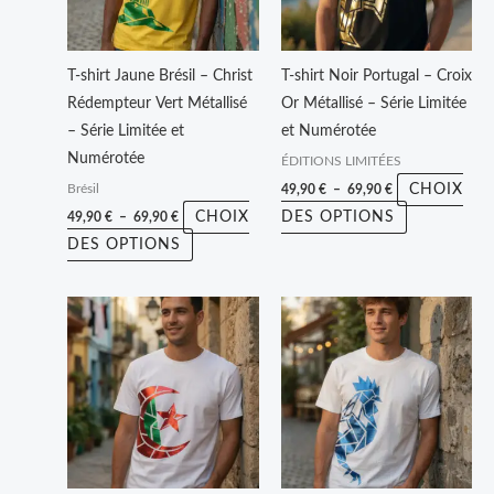
Les
Les
options
options
peuvent
peuvent
T-shirt Jaune Brésil – Christ
T-shirt Noir Portugal – Croix
être
être
Rédempteur Vert Métallisé
Or Métallisé – Série Limitée
choisies
choisies
– Série Limitée et
et Numérotée
sur
sur
Numérotée
ÉDITIONS LIMITÉES
la
la
CHOIX
49,90
€
–
69,90
€
Brésil
page
page
CHOIX
DES OPTIONS
49,90
€
–
69,90
€
du
du
DES OPTIONS
produit
produit
Plage
Plage
Ce
Ce
de
de
produit
produit
prix :
prix :
49,90 €
49,90 €
a
a
à
à
plusieurs
plusieurs
69,90 €
69,90 €
variations.
variations.
Les
Les
options
options