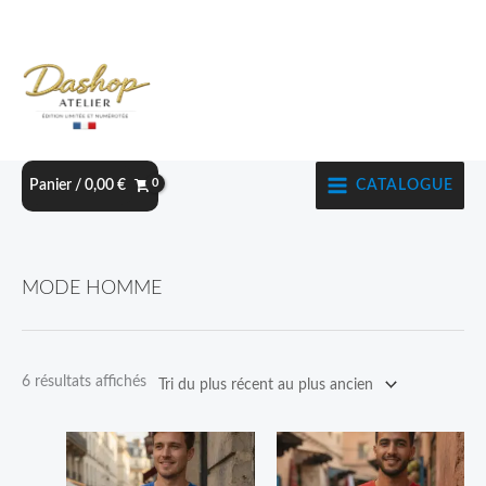
Aller
au
contenu
CATALOGUE
Panier /
0,00
€
Trié
MODE HOMME
du
plus
récent
6 résultats affichés
au
plus
Plage
Plage
Ce
Ce
ancien
de
de
produit
produit
prix :
prix :