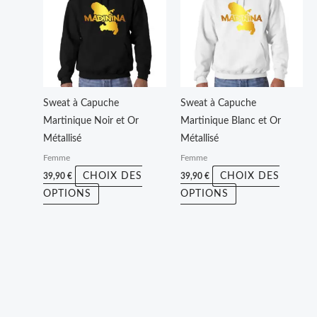
a
a
plusieurs
plusieurs
variations.
variations.
Les
Les
options
options
peuvent
peuvent
Sweat à Capuche
Sweat à Capuche
être
être
Martinique Noir et Or
Martinique Blanc et Or
choisies
choisies
Métallisé
Métallisé
sur
sur
Femme
Femme
la
la
CHOIX DES
CHOIX DES
39,90
€
39,90
€
page
page
OPTIONS
OPTIONS
du
du
produit
produit