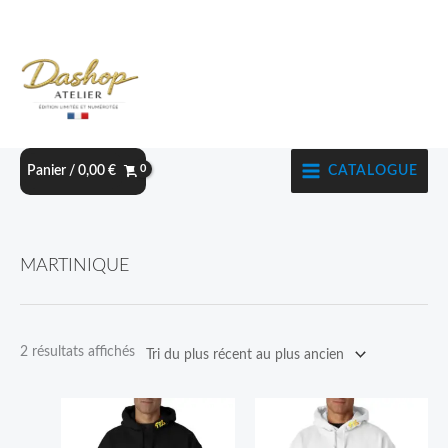
Aller
au
contenu
CATALOGUE
Panier /
0,00
€
Trié
MARTINIQUE
du
plus
récent
2 résultats affichés
au
plus
Ce
Ce
ancien
produit
produit