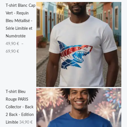
T-shirt Blanc Cap
0
Vert - Requin
Bleu Métallisé -
€
Série Limitée et
à
Numérotée
6
49,90
€
–
9
69,90
€
,
9
0
€
T-shirt Bleu
Rouge PARIS
Collector - Back
2 Back - Edition
Limitée
34,90
€