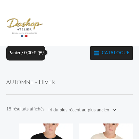
Aller
au
contenu
CATALOGUE
Panier /
0,00
€
Trié
AUTOMNE - HIVER
du
plus
récent
18 résultats affichés
au
plus
Ce
Ce
ancien
produit
produit