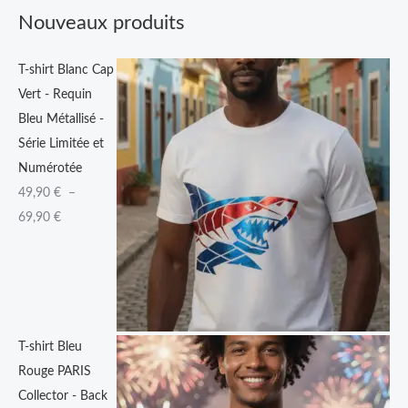
9
Nouveaux produits
,
9
T-shirt Blanc Cap
0
Vert - Requin
Bleu Métallisé -
€
Série Limitée et
à
Numérotée
6
49,90
€
–
9
69,90
€
,
9
0
€
T-shirt Bleu
Rouge PARIS
Collector - Back