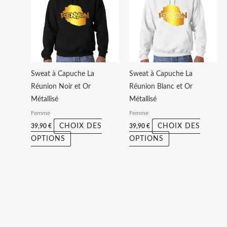
a
a
plusieurs
plusieurs
variations.
variations.
Les
Les
options
options
peuvent
peuvent
Sweat à Capuche La
Sweat à Capuche La
être
être
Réunion Noir et Or
Réunion Blanc et Or
choisies
choisies
Métallisé
Métallisé
sur
sur
Femme
Femme
la
la
CHOIX DES
CHOIX DES
39,90
€
39,90
€
page
page
OPTIONS
OPTIONS
du
du
produit
produit