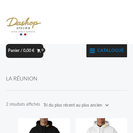
Aller
au
contenu
CATALOGUE
Panier /
0,00
€
Trié
LA RÉUNION
du
plus
récent
2 résultats affichés
au
plus
Ce
Ce
ancien
produit
produit