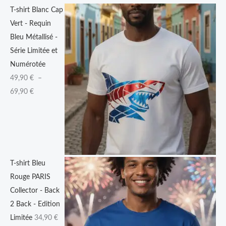
T-shirt Blanc Cap
0
Vert - Requin
Bleu Métallisé -
€
Série Limitée et
à
Numérotée
6
49,90
€
–
9
69,90
€
,
9
0
€
T-shirt Bleu
Rouge PARIS
Collector - Back
2 Back - Edition
Limitée
34,90
€