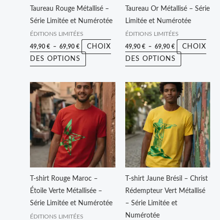
être
être
Taureau Rouge Métallisé –
Taureau Or Métallisé – Série
choisies
choisies
Série Limitée et Numérotée
Limitée et Numérotée
sur
sur
ÉDITIONS LIMITÉES
ÉDITIONS LIMITÉES
la
la
CHOIX
CHOIX
49,90
€
–
69,90
€
49,90
€
–
69,90
€
page
page
DES OPTIONS
DES OPTIONS
du
du
produit
produit
Plage
Plage
Ce
Ce
de
de
produit
produit
prix :
prix :
49,90 €
49,90 €
a
a
à
à
plusieurs
plusieurs
69,90 €
69,90 €
variations.
variations.
Les
Les
options
options
peuvent
peuvent
T-shirt Rouge Maroc –
T-shirt Jaune Brésil – Christ
être
être
Étoile Verte Métallisée –
Rédempteur Vert Métallisé
choisies
choisies
Série Limitée et Numérotée
– Série Limitée et
sur
sur
Numérotée
ÉDITIONS LIMITÉES