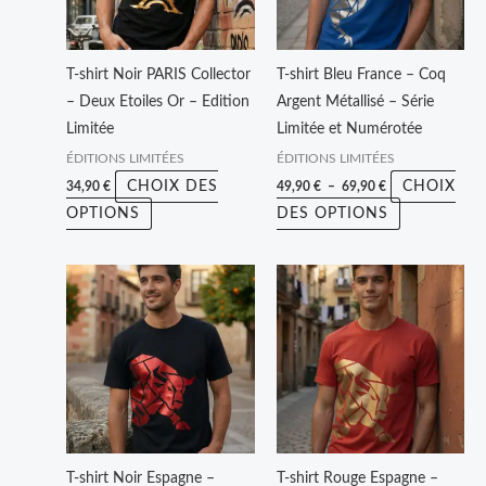
Les
Les
options
options
peuvent
peuvent
T-shirt Noir PARIS Collector
T-shirt Bleu France – Coq
être
être
– Deux Etoiles Or – Edition
Argent Métallisé – Série
choisies
choisies
Limitée
Limitée et Numérotée
sur
sur
ÉDITIONS LIMITÉES
ÉDITIONS LIMITÉES
la
la
CHOIX DES
CHOIX
34,90
€
49,90
€
–
69,90
€
page
page
OPTIONS
DES OPTIONS
du
du
produit
produit
Plage
Plage
Ce
Ce
de
de
produit
produit
prix :
prix :
49,90 €
49,90 €
a
a
à
à
plusieurs
plusieurs
69,90 €
69,90 €
variations.
variations.
Les
Les
options
options
peuvent
peuvent
T-shirt Noir Espagne –
T-shirt Rouge Espagne –