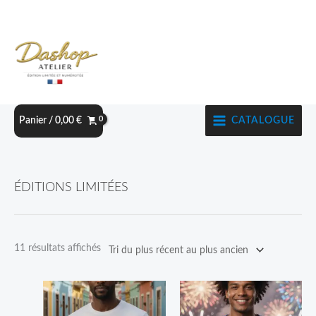
Aller
au
contenu
CATALOGUE
Panier /
0,00
€
Trié
ÉDITIONS LIMITÉES
du
plus
récent
11 résultats affichés
au
plus
Plage
Ce
Ce
ancien
de
produit
produit
prix :