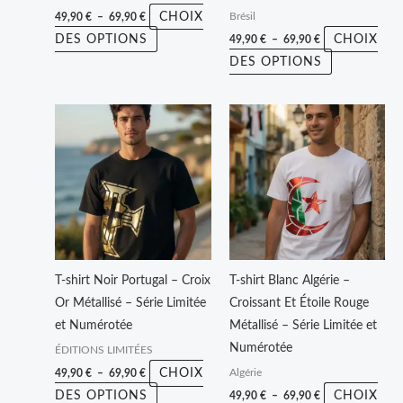
la
la
CHOIX
49,90
€
–
69,90
€
Brésil
page
page
DES OPTIONS
CHOIX
49,90
€
–
69,90
€
du
du
DES OPTIONS
produit
produit
Plage
Plage
Ce
Ce
de
de
produit
produit
prix :
prix :
49,90 €
49,90 €
a
a
à
à
plusieurs
plusieurs
69,90 €
69,90 €
variations.
variations.
Les
Les
options
options
peuvent
peuvent
T-shirt Noir Portugal – Croix
T-shirt Blanc Algérie –
être
être
Or Métallisé – Série Limitée
Croissant Et Étoile Rouge
choisies
choisies
et Numérotée
Métallisé – Série Limitée et
sur
sur
Numérotée
ÉDITIONS LIMITÉES
la
la
CHOIX
49,90
€
–
69,90
€
Algérie
page
page
DES OPTIONS
CHOIX
49,90
€
–
69,90
€