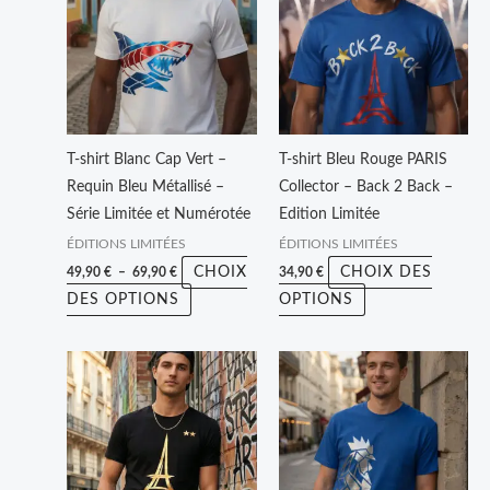
49,90 €
a
a
à
plusieurs
plusieurs
69,90 €
variations.
variations.
Les
Les
options
options
peuvent
peuvent
T-shirt Blanc Cap Vert –
T-shirt Bleu Rouge PARIS
être
être
Requin Bleu Métallisé –
Collector – Back 2 Back –
choisies
choisies
Série Limitée et Numérotée
Edition Limitée
sur
sur
ÉDITIONS LIMITÉES
ÉDITIONS LIMITÉES
la
la
CHOIX
CHOIX DES
49,90
€
–
69,90
€
34,90
€
page
page
DES OPTIONS
OPTIONS
du
du
produit
produit
Plage
Ce
Ce
de
produit
produit
prix :
49,90 €
a
a
à
plusieurs
plusieurs
69,90 €
variations.
variations.