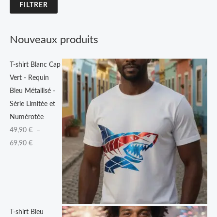
:
FILTRER
4
9
Nouveaux produits
,
9
T-shirt Blanc Cap
0
Vert - Requin
Bleu Métallisé -
€
Série Limitée et
à
Numérotée
6
49,90
€
–
9
69,90
€
,
9
0
€
T-shirt Bleu