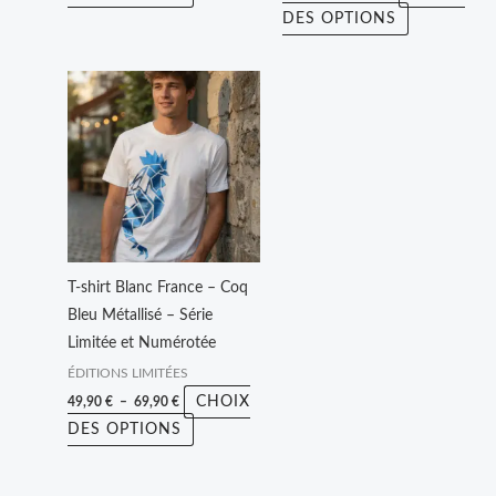
du
du
DES OPTIONS
produit
produit
Plage
Ce
de
produit
prix :
49,90 €
a
à
plusieurs
69,90 €
variations.
Les
options
peuvent
T-shirt Blanc France – Coq
être
Bleu Métallisé – Série
choisies
Limitée et Numérotée
sur
ÉDITIONS LIMITÉES
la
CHOIX
49,90
€
–
69,90
€
page
DES OPTIONS
du
produit