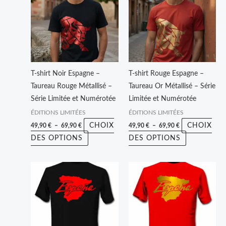
49,90 €
49,90 €
a
a
à
à
plusieurs
plusieurs
69,90 €
69,90 €
variations.
variations.
Les
Les
options
options
peuvent
peuvent
T-shirt Noir Espagne –
T-shirt Rouge Espagne –
être
être
Taureau Rouge Métallisé –
Taureau Or Métallisé – Série
choisies
choisies
Série Limitée et Numérotée
Limitée et Numérotée
sur
sur
ÉDITIONS LIMITÉES
ÉDITIONS LIMITÉES
la
la
CHOIX
CHOIX
49,90
€
–
69,90
€
49,90
€
–
69,90
€
page
page
DES OPTIONS
DES OPTIONS
du
du
produit
produit
Plage
Plage
Ce
Ce
de
de
produit
produit
prix :
prix :
24,90 €
24,90 €
a
a
à
à
plusieurs
plusieurs
34,90 €
34,90 €
variations.
variations.