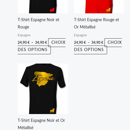
Les
Les
options
options
peuvent
peuvent
T-Shirt Espagne Noir et
T-Shirt Espagne Rouge et
être
être
Rouge
Or Métallisé
choisies
choisies
Espagne
Espagne
sur
sur
CHOIX
CHOIX
24,90
€
–
34,90
€
24,90
€
–
34,90
€
la
la
DES OPTIONS
DES OPTIONS
page
page
du
du
Plage
Ce
produit
produit
de
produit
prix :
24,90 €
a
à
plusieurs
34,90 €
variations.
Les
options
peuvent
T-Shirt Espagne Noir et Or
être
Métallisé