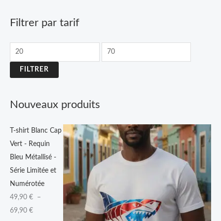
p
r
Filtrer par tarif
i
x
:
FILTRER
4
9
Nouveaux produits
,
9
T-shirt Blanc Cap
0
Vert - Requin
Bleu Métallisé -
€
Série Limitée et
à
Numérotée
6
49,90
€
–
9
69,90
€
,