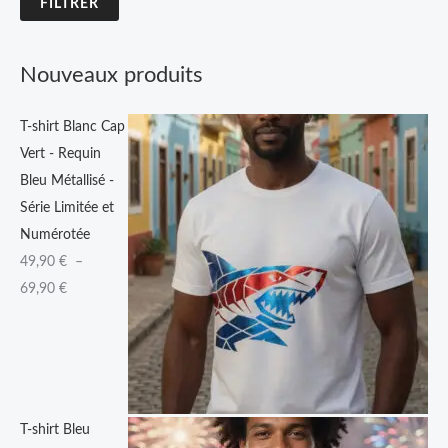
FILTRER
4
9
Nouveaux produits
,
9
T-shirt Blanc Cap
0
Vert - Requin
Bleu Métallisé -
€
Série Limitée et
à
Numérotée
6
49,90
€
–
9
69,90
€
,
9
0
€
T-shirt Bleu