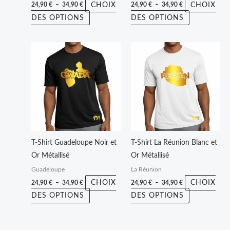
CHOIX
CHOIX
24,90
€
–
34,90
€
24,90
€
–
34,90
€
la
la
DES OPTIONS
DES OPTIONS
page
page
du
du
Plage
Plage
Ce
Ce
produit
produit
de
de
produit
produit
prix :
prix :
24,90 €
24,90 €
a
a
à
à
plusieurs
plusieurs
34,90 €
34,90 €
variations.
variations.
Les
Les
options
options
peuvent
peuvent
T-Shirt Guadeloupe Noir et
T-Shirt La Réunion Blanc et
être
être
Or Métallisé
Or Métallisé
choisies
choisies
Guadeloupe
La Réunion
sur
sur
CHOIX
CHOIX
24,90
€
–
34,90
€
24,90
€
–
34,90
€
la
la
DES OPTIONS
DES OPTIONS
page
page
du
du
produit
produit