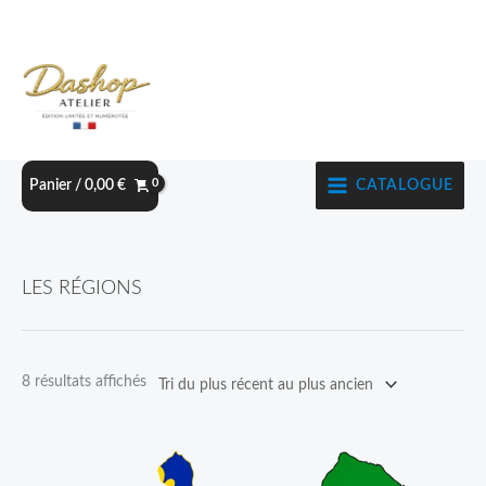
Aller
au
contenu
CATALOGUE
Panier /
0,00
€
Trié
LES RÉGIONS
du
plus
récent
8 résultats affichés
au
plus
ancien