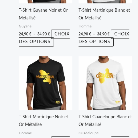
peuvent
peuvent
T-Shirt Guyane Noir et Or
T-Shirt Martinique Blanc et
être
être
Métallisé
Or Métallisé
choisies
choisies
Guyane
Homme
sur
sur
CHOIX
CHOIX
24,90
€
–
34,90
€
24,90
€
–
34,90
€
la
la
DES OPTIONS
DES OPTIONS
page
page
du
du
Plage
Plage
Ce
Ce
produit
produit
de
de
produit
produit
prix :
prix :
24,90 €
24,90 €
a
a
à
à
plusieurs
plusieurs
34,90 €
34,90 €
variations.
variations.
Les
Les
options
options
peuvent
peuvent
T-Shirt Martinique Noir et
T-Shirt Guadeloupe Blanc et
être
être
Or Métallisé
Or Métallisé
choisies
choisies
Homme
Guadeloupe
sur
sur