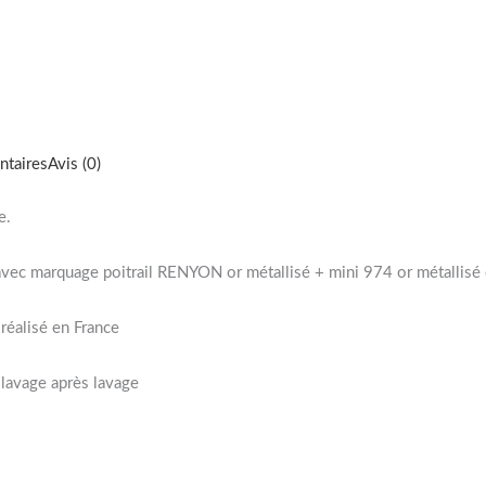
ntaires
Avis (0)
e.
 avec marquage poitrail RENYON or métallisé + mini 974 or métallisé 
réalisé en France
 lavage après lavage