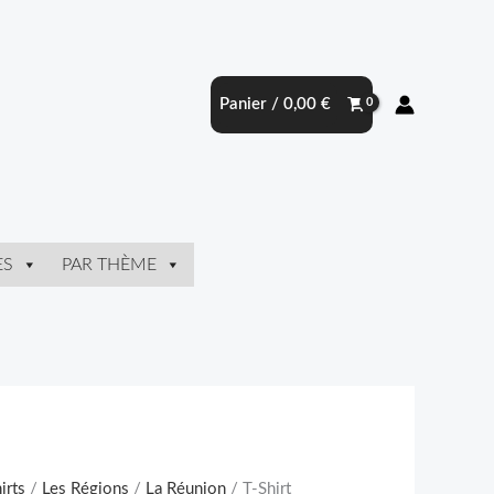
Panier /
0,00
€
ES
PAR THÈME
irts
/
Les Régions
/
La Réunion
/ T-Shirt