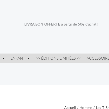
LIVRAISON OFFERTE
à partir de 50€ d'achat !
ENFANT
>> ÉDITIONS LIMITÉES <<
ACCESSOIR
quantité
Plage
de
de
T-
prix :
Shirt
24,90 €
Accueil
/
Homme
/
Les T-Sh