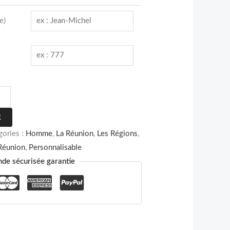
e)
R
gories :
Homme
,
La Réunion
,
Les Régions
,
Réunion
,
Personnalisable
e sécurisée garantie