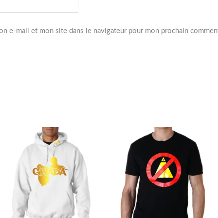
n e-mail et mon site dans le navigateur pour mon prochain comment
Ce
Ce
produit
produit
a
a
plusieurs
plusieurs
variations.
variations.
Les
Les
options
options