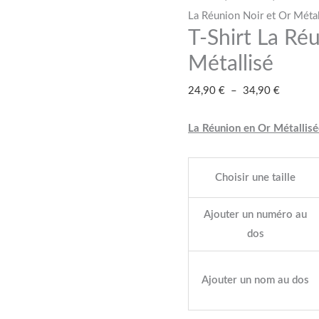
La
à
La Réunion Noir et Or Métal
T-Shirt La Ré
Réunion
34,90 €
Noir
Métallisé
et
24,90
€
–
34,90
€
Or
Métallisé
La Réunion en Or Métallisé
Choisir une taille
Ajouter un numéro au
dos
Ajouter un nom au dos