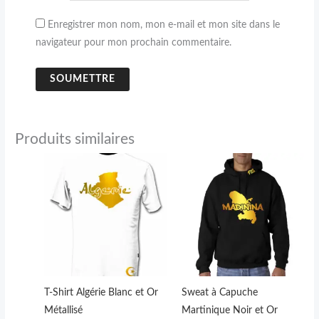
Enregistrer mon nom, mon e-mail et mon site dans le
navigateur pour mon prochain commentaire.
Produits similaires
Plage
Ce
Ce
de
produit
produit
prix :
24,90 €
a
a
à
plusieurs
plusieurs
34,90 €
variations.
variations.
Les
Les
options
options
peuvent
peuvent
T-Shirt Algérie Blanc et Or
Sweat à Capuche
être
être
Métallisé
Martinique Noir et Or