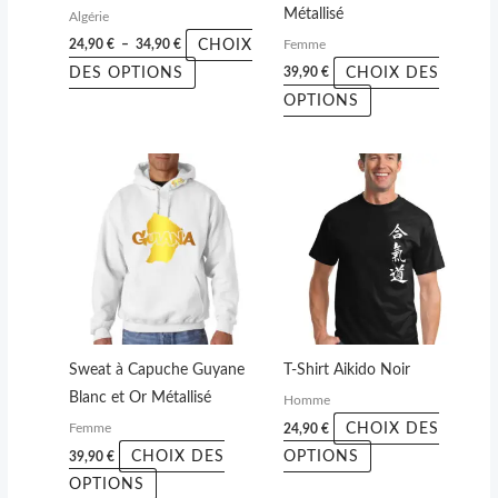
choisies
choisies
Métallisé
Algérie
sur
sur
CHOIX
24,90
€
–
34,90
€
Femme
la
la
DES OPTIONS
CHOIX DES
39,90
€
page
page
OPTIONS
du
du
produit
produit
Ce
Ce
produit
produit
a
a
plusieurs
plusieurs
variations.
variations.
Les
Les
options
options
peuvent
peuvent
Sweat à Capuche Guyane
T-Shirt Aikido Noir
être
être
Blanc et Or Métallisé
Homme
choisies
choisies
CHOIX DES
24,90
€
Femme
sur
sur
CHOIX DES
OPTIONS
39,90
€
la
la
OPTIONS