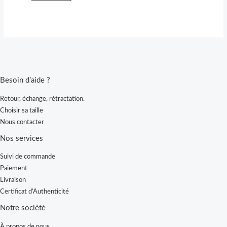
page
page
du
du
produit
produit
Besoin d’aide ?
Retour, échange, rétractation.
Choisir sa taille
Nous contacter
Nos services
Suivi de commande
Paiement
Livraison
Certificat d’Authenticité
Notre société
À propos de nous