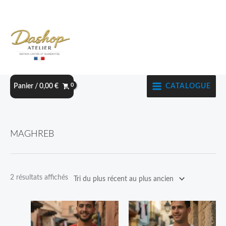
Aller
au
contenu
CATALOGUE
Panier /
0,00
€
Trié
MAGHREB
du
plus
récent
2 résultats affichés
au
plus
Plage
Plage
Ce
Ce
ancien
de
de
produit
produit
prix :
prix :