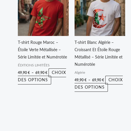
49,90 €
49,90 €
a
a
à
à
plusieurs
plusieurs
69,90 €
69,90 €
variations.
variations.
Les
Les
options
options
peuvent
peuvent
T-shirt Rouge Maroc –
T-shirt Blanc Algérie –
être
être
Étoile Verte Métallisée –
Croissant Et Étoile Rouge
choisies
choisies
Série Limitée et Numérotée
Métallisé – Série Limitée et
sur
sur
Numérotée
ÉDITIONS LIMITÉES
la
la
CHOIX
49,90
€
–
69,90
€
Algérie
page
page
DES OPTIONS
CHOIX
49,90
€
–
69,90
€
du
du
DES OPTIONS
produit
produit