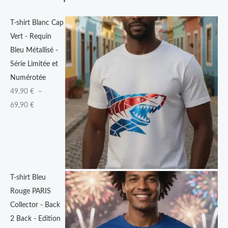
9
T-shirt Blanc Cap
0
Vert - Requin
Bleu Métallisé -
€
Série Limitée et
à
Numérotée
6
49,90
€
–
9
69,90
€
,
9
0
€
T-shirt Bleu
Rouge PARIS
Collector - Back
2 Back - Edition