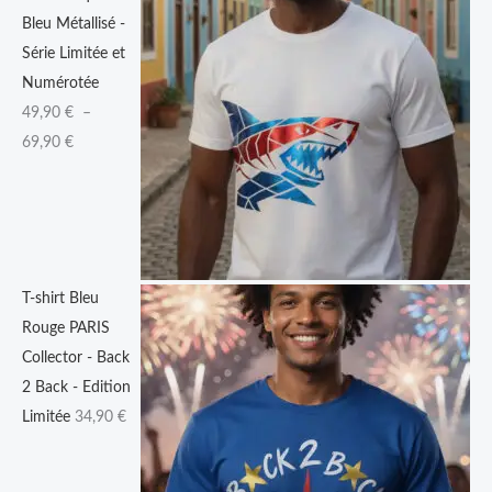
Bleu Métallisé -
€
Série Limitée et
à
Numérotée
6
49,90
€
–
9
69,90
€
,
9
0
€
T-shirt Bleu
Rouge PARIS
Collector - Back
2 Back - Edition
Limitée
34,90
€