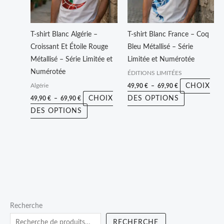
Les
Les
options
options
peuvent
peuvent
T-shirt Blanc Algérie –
T-shirt Blanc France – Coq
être
être
Croissant Et Étoile Rouge
Bleu Métallisé – Série
choisies
choisies
Métallisé – Série Limitée et
Limitée et Numérotée
sur
sur
Numérotée
ÉDITIONS LIMITÉES
la
la
CHOIX
49,90
€
–
69,90
€
Algérie
page
page
CHOIX
DES OPTIONS
49,90
€
–
69,90
€
du
du
DES OPTIONS
produit
produit
P
P
P
Recherche
r
l
r
RECHERCHE