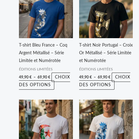
49,90 €
49,90 €
a
a
à
à
plusieurs
plusieurs
69,90 €
69,90 €
variations.
variations.
Les
Les
options
options
peuvent
peuvent
T-shirt Bleu France – Coq
T-shirt Noir Portugal – Croix
être
être
Argent Métallisé – Série
Or Métallisé – Série Limitée
choisies
choisies
Limitée et Numérotée
et Numérotée
sur
sur
ÉDITIONS LIMITÉES
ÉDITIONS LIMITÉES
la
la
CHOIX
CHOIX
49,90
€
–
69,90
€
49,90
€
–
69,90
€
page
page
DES OPTIONS
DES OPTIONS
du
du
produit
produit
Plage
Plage
Ce
Ce
de
de
produit
produit
prix :
prix :
49,90 €
49,90 €
a
a
à
à
plusieurs
plusieurs
69,90 €
69,90 €
variations.
variations.