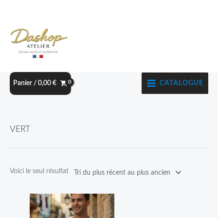
Aller
au
contenu
CATALOGUE
Panier /
0,00
€
VERT
Voici le seul résultat
Plage
Ce
de
produit
prix :