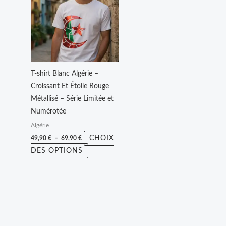
49,90 €
a
à
plusieurs
69,90 €
variations.
Les
options
peuvent
T-shirt Blanc Algérie –
être
Croissant Et Étoile Rouge
choisies
Métallisé – Série Limitée et
sur
Numérotée
la
Algérie
page
CHOIX
49,90
€
–
69,90
€
du
DES OPTIONS
produit