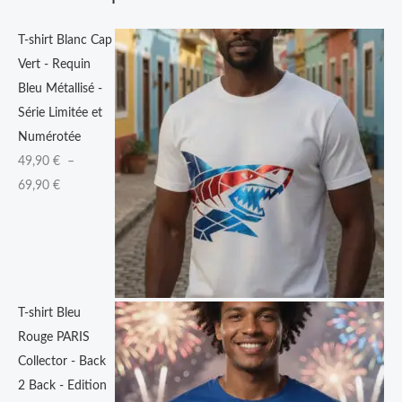
9
T-shirt Blanc Cap
0
Vert - Requin
Bleu Métallisé -
€
Série Limitée et
à
Numérotée
6
49,90
€
–
9
69,90
€
,
9
0
€
T-shirt Bleu
Rouge PARIS
Collector - Back
2 Back - Edition