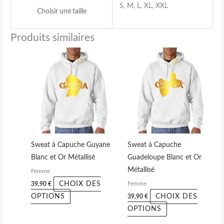
S, M, L, XL, XXL
Choisir une taille
Produits similaires
Ce
Ce
produit
produit
a
a
plusieurs
plusieurs
variations.
variations.
Les
Les
options
options
peuvent
peuvent
Sweat à Capuche Guyane
Sweat à Capuche
être
être
Blanc et Or Métallisé
Guadeloupe Blanc et Or
choisies
choisies
Métallisé
Femme
sur
sur
CHOIX DES
39,90
€
Femme
la
la
OPTIONS
CHOIX DES
39,90
€
page
page
OPTIONS
du
du