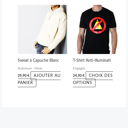
produit
produit
Ce
produit
a
plusieurs
variations.
Les
options
peuvent
Sweat à Capuche Blanc
T-Shirt Anti-Illuminati
être
Automne - Hiver
Engagés
choisies
AJOUTER AU
CHOIX DES
29,90
€
24,90
€
sur
PANIER
OPTIONS
la
page
du
produit