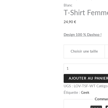
Femme
Blanc
T-Shirt Femm
People
Love
24,90
€
Blanc
Design 100 % Dashop !
Choisir une taille
AJOUTER AU PANIE
UGS :
LOV-TSF-WT
Catégo
Étiquette :
Geek
Command