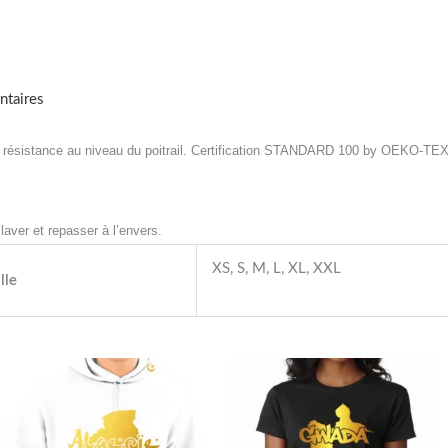
ntaires
résistance au niveau du poitrail.
Certification STANDARD 100 by OEKO-TEX® 
laver et repasser à l’envers.
XS, S, M, L, XL, XXL
lle
Ce
Ce
produit
produit
a
a