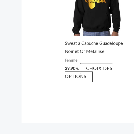
plusieurs
variations.
Les
options
peuvent
être
Sweat à Capuche Guadeloupe
choisies
Noir et Or Métallisé
sur
Femme
la
CHOIX DES
39,90
€
page
OPTIONS
du
produit