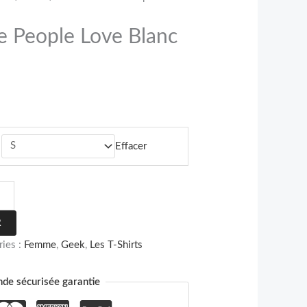
e People Love Blanc
Effacer
R
ries :
Femme
,
Geek
,
Les T-Shirts
e sécurisée garantie