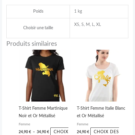
Poids
1 kg
XS, S, M, L, XL
Choisir une taille
Produits similaires
Plage
Ce
Ce
de
produit
produit
prix :
24,90 €
a
a
à
plusieurs
plusieurs
34,90 €
variations.
variations.
Les
Les
options
options
peuvent
peuvent
T-Shirt Femme Martinique
T-Shirt Femme Italie Blanc
être
être
Noir et Or Métallisé
et Or Métallisé
choisies
choisies
Femme
Femme
sur
sur
CHOIX
CHOIX DES
24,90
€
–
34,90
€
24,90
€