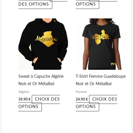
la
la
DES OPTIONS
OPTIONS
page
page
du
du
Ce
Ce
produit
produit
produit
produit
a
a
plusieurs
plusieurs
variations.
variations.
Les
Les
options
options
peuvent
peuvent
Sweat à Capuche Algérie
T-Shirt Femme Guadeloupe
être
être
Noir et Or Métallisé
Noir et Or Métallisé
choisies
choisies
Algérie
Femme
sur
sur
CHOIX DES
CHOIX DES
39,90
€
24,90
€
la
la
OPTIONS
OPTIONS
page
page
du
du
produit
produit