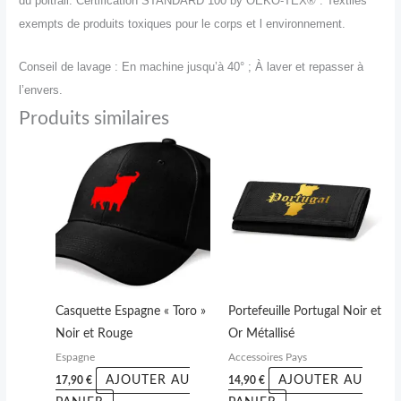
du poitrail.
Certification STANDARD 100 by OEKO-TEX® : Textiles
exempts de produits toxiques pour le corps et l environnement.
Conseil de lavage : En machine jusqu’à 40° ;
À laver et repasser à
l’envers.
Produits similaires
Casquette Espagne « Toro »
Portefeuille Portugal Noir et
Noir et Rouge
Or Métallisé
Espagne
Accessoires Pays
AJOUTER AU
AJOUTER AU
17,90
€
14,90
€