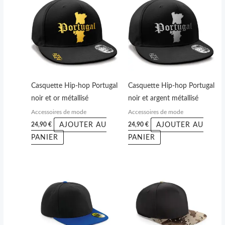
Casquette Hip-hop Portugal
Casquette Hip-hop Portugal
noir et or métallisé
noir et argent métallisé
Accessoires de mode
Accessoires de mode
AJOUTER AU
AJOUTER AU
24,90
€
24,90
€
PANIER
PANIER