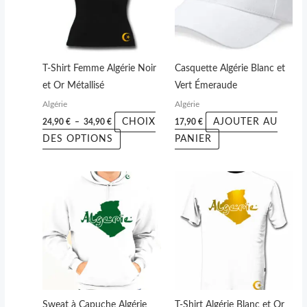
variations.
Les
options
peuvent
T-Shirt Femme Algérie Noir
Casquette Algérie Blanc et
être
et Or Métallisé
Vert Émeraude
choisies
Algérie
Algérie
sur
CHOIX
AJOUTER AU
24,90
€
–
34,90
€
17,90
€
la
DES OPTIONS
PANIER
page
du
Plage
Ce
Ce
produit
de
produit
produit
prix :
24,90 €
a
a
à
plusieurs
plusieurs
34,90 €
variations.
variations.
Les
Les
options
options
peuvent
peuvent
Sweat à Capuche Algérie
T-Shirt Algérie Blanc et Or