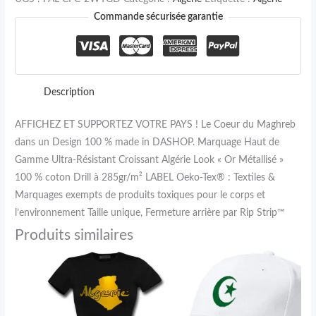
Commande sécurisée garantie
Description
AFFICHEZ ET SUPPORTEZ VOTRE PAYS ! Le Coeur du Maghreb
dans un Design 100 % made in DASHOP. Marquage Haut de
Gamme Ultra-Résistant Croissant Algérie Look « Or Métallisé »
100 % coton Drill à 285gr/m² LABEL Oeko-Tex® : Textiles &
Marquages exempts de produits toxiques pour le corps et
l’environnement Taille unique, Fermeture arrière par Rip Strip™
Produits similaires
Plage
Ce
de
produit
prix :
24,90 €
a
à
plusieurs
34,90 €