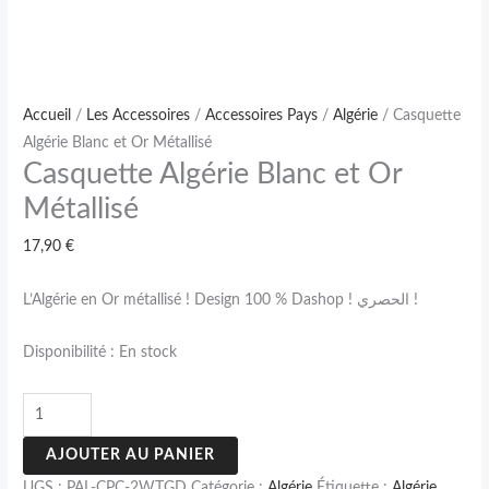
Accueil
/
Les Accessoires
/
Accessoires Pays
/
Algérie
/ Casquette
Algérie Blanc et Or Métallisé
Casquette Algérie Blanc et Or
Métallisé
17,90
€
L’Algérie en Or métallisé ! Design 100 % Dashop ! الحصري !
Disponibilité :
En stock
AJOUTER AU PANIER
UGS :
PAL-CPC-2WTGD
Catégorie :
Algérie
Étiquette :
Algérie