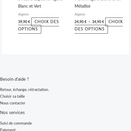
être
être
Blanc et Vert
Métallisé
choisies
choisies
Algérie
Algérie
sur
sur
CHOIX DES
CHOIX
39,90
€
24,90
€
–
34,90
€
la
la
OPTIONS
DES OPTIONS
page
page
du
du
produit
produit
Besoin d’aide ?
Retour, échange, rétractation.
Choisir sa taille
Nous contacter
Nos services
Suivi de commande
Paiement