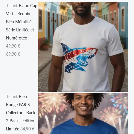
T-shirt Blanc Cap
0
Vert - Requin
Bleu Métallisé -
€
Série Limitée et
à
Numérotée
6
49,90
€
–
9
69,90
€
,
9
0
€
T-shirt Bleu
Rouge PARIS
Collector - Back
2 Back - Edition
Limitée
34,90
€