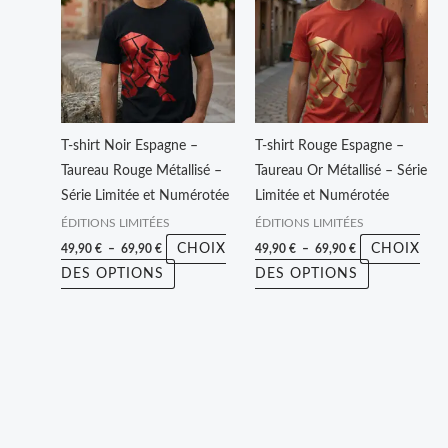
49,90 €
49,90 €
a
a
à
à
plusieurs
plusieurs
69,90 €
69,90 €
variations.
variations.
Les
Les
options
options
peuvent
peuvent
T-shirt Noir Espagne –
T-shirt Rouge Espagne –
être
être
Taureau Rouge Métallisé –
Taureau Or Métallisé – Série
choisies
choisies
Série Limitée et Numérotée
Limitée et Numérotée
sur
sur
ÉDITIONS LIMITÉES
ÉDITIONS LIMITÉES
la
la
CHOIX
CHOIX
49,90
€
–
69,90
€
49,90
€
–
69,90
€
page
page
DES OPTIONS
DES OPTIONS
du
du
produit
produit