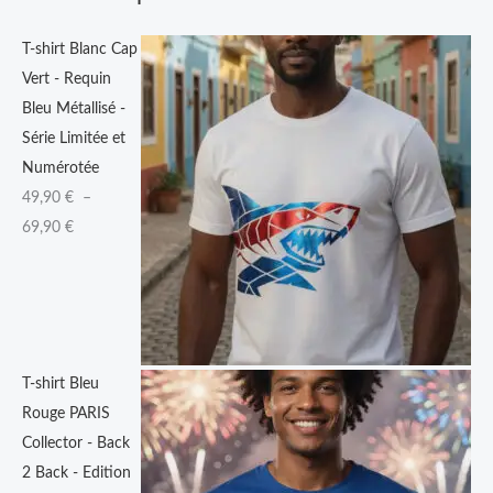
9
T-shirt Blanc Cap
0
Vert - Requin
Bleu Métallisé -
€
Série Limitée et
à
Numérotée
6
49,90
€
–
9
69,90
€
,
9
0
€
T-shirt Bleu
Rouge PARIS
Collector - Back
2 Back - Edition