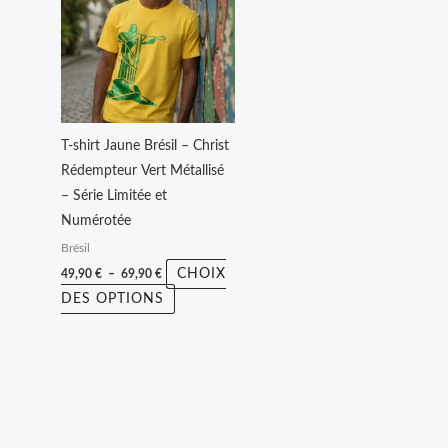
49,90 €
a
à
plusieurs
69,90 €
variations.
Les
options
peuvent
T-shirt Jaune Brésil – Christ
être
Rédempteur Vert Métallisé
choisies
– Série Limitée et
sur
Numérotée
la
Brésil
page
CHOIX
49,90
€
–
69,90
€
du
DES OPTIONS
produit