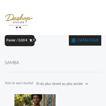
Aller
au
contenu
CATALOGUE
Panier /
0,00
€
SAMBA
Voici le seul résultat
Plage
Ce
de
produit
prix :