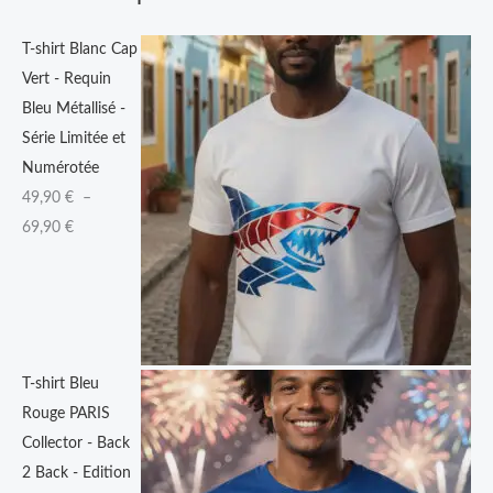
9
T-shirt Blanc Cap
0
Vert - Requin
Bleu Métallisé -
€
Série Limitée et
à
Numérotée
6
49,90
€
–
9
69,90
€
,
9
0
€
T-shirt Bleu
Rouge PARIS
Collector - Back
2 Back - Edition