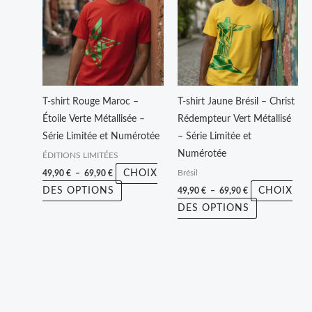
49,90 €
49,90 €
a
a
à
à
plusieurs
plusieurs
69,90 €
69,90 €
variations.
variations.
Les
Les
options
options
peuvent
peuvent
T-shirt Rouge Maroc –
T-shirt Jaune Brésil – Christ
être
être
Étoile Verte Métallisée –
Rédempteur Vert Métallisé
choisies
choisies
Série Limitée et Numérotée
– Série Limitée et
sur
sur
Numérotée
ÉDITIONS LIMITÉES
la
la
CHOIX
49,90
€
–
69,90
€
Brésil
page
page
DES OPTIONS
CHOIX
49,90
€
–
69,90
€
du
du
DES OPTIONS
produit
produit