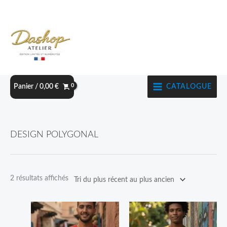
Aller
au
contenu
CATALOGUE
Panier /
0,00
€
Trié
DESIGN POLYGONAL
du
plus
récent
2 résultats affichés
au
plus
Plage
Plage
Ce
Ce
ancien
de
de
produit
produit
prix :
prix :