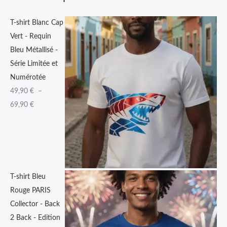
9
T-shirt Blanc Cap
0
Vert - Requin
Bleu Métallisé -
€
Série Limitée et
à
Numérotée
6
49,90
€
–
9
69,90
€
,
9
0
€
T-shirt Bleu
Rouge PARIS
Collector - Back
2 Back - Edition