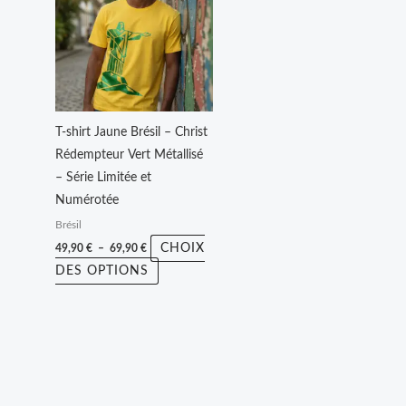
49,90 €
a
à
plusieurs
69,90 €
variations.
Les
options
peuvent
T-shirt Jaune Brésil – Christ
être
Rédempteur Vert Métallisé
choisies
– Série Limitée et
sur
Numérotée
la
Brésil
page
CHOIX
49,90
€
–
69,90
€
du
DES OPTIONS
produit