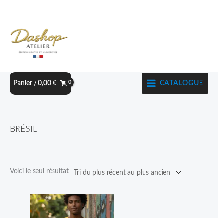
Aller
au
contenu
CATALOGUE
Panier /
0,00
€
BRÉSIL
Voici le seul résultat
Plage
Ce
de
produit
prix :